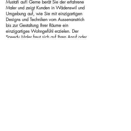
Mustafi auf! Gerne berät Sie der erfahrene
Maler und zeigt Kunden in Wädenswil und
Umgebung auf, wie Sie mit einzigartigen
Designs und Techniken vom Aussenanstrich
bis zur Gestaltung Ihrer Räume ein
einzigartiges Wohngefühl erzielen. Der
Speedy Maler freut sich auf Ihren Anruf oder
Ihre E-Mail!
​Speedy Maler GmbH
Zugerstrasse 99
8820 Wädenswil
​Email:
info@speedymustafi.ch